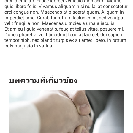
orci id efficitur. Fusce laoreet vehicula dignissim. Mauris
quis libero felis. Vivamus aliquam nisi nulla, at consectetur
orci congue non. Maecenas at placerat quam. Aliquam in
imperdiet urna. Curabitur rutrum lectus enim, sed volutpat
velit fringilla non. Maecenas ultricies a urna a iaculis.
Etiam eu ligula venenatis, feugiat tellus vitae, posuere mi.
Donec pharetra, velit tincidunt feugiat laoreet, dui sapien
tempor nibh, nec blandit turpis ex sit amet libero. In rutrum
pulvinar justo in varius.
บทความที่เกี่ยวข้อง