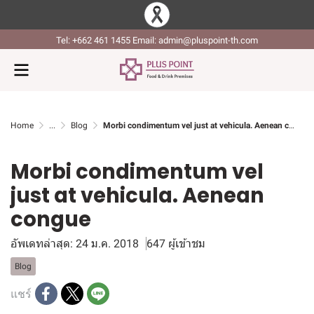
Tel: +662 461 1455 Email: admin@pluspoint-th.com
Home
...
Blog
Morbi condimentum vel just at vehicula. Aenean congue
Morbi condimentum vel
just at vehicula. Aenean
congue
อัพเดทล่าสุด: 24 ม.ค. 2018
647 ผู้เข้าชม
Blog
แชร์