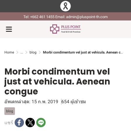
Tel: +662 461 1455 Email: admin@pluspoint-th.com
Home
...
blog
Morbi condimentum vel just at vehicula. Aenean congue
Morbi condimentum vel
just at vehicula. Aenean
congue
อัพเดทล่าสุด: 15 ก.พ. 2019
654 ผู้เข้าชม
blog
แชร์