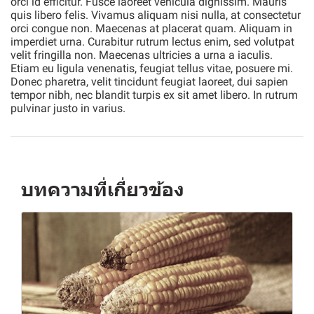
orci id efficitur. Fusce laoreet vehicula dignissim. Mauris
quis libero felis. Vivamus aliquam nisi nulla, at consectetur
orci congue non. Maecenas at placerat quam. Aliquam in
imperdiet urna. Curabitur rutrum lectus enim, sed volutpat
velit fringilla non. Maecenas ultricies a urna a iaculis.
Etiam eu ligula venenatis, feugiat tellus vitae, posuere mi.
Donec pharetra, velit tincidunt feugiat laoreet, dui sapien
tempor nibh, nec blandit turpis ex sit amet libero. In rutrum
pulvinar justo in varius.
บทความที่เกี่ยวข้อง