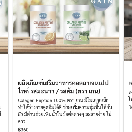
ผลิตภัณฑ์เสริมอาหารคอลลาเจนเปป
เ
ไทด์ รสมะนาว / รสส้ม (ตรา เกน)
เ
ใ
Colagen Peptide 100% ตรา เกน มีโมเลกุลเล็ก
บ
ทำให้ร่างกายดูดซึมได้ดี ช่วยเพิ่มความชุ่มชื้นให้กับ
฿
่
ผิว มีส่วนช่วยเพิ่มน้ำในข้อต่อต่างๆ ละลายง่าย ไม่
คาว
฿360