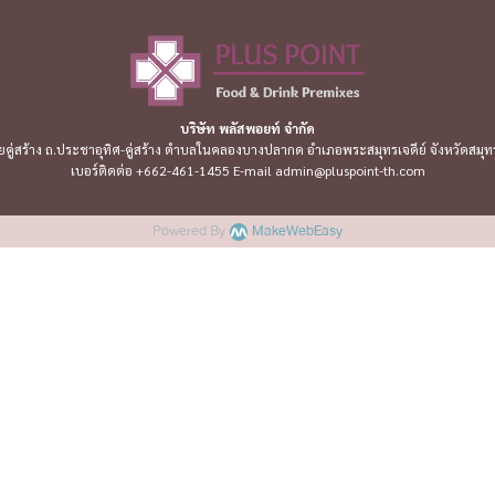
บริษัท พลัสพอยท์ จำกัด
อยคู่สร้าง ถ.ประชาอุทิศ-คู่สร้าง ตำบลในคลองบางปลากด อำเภอพระสมุทรเจดีย์ จังหวัดสม
เบอร์ติดต่อ +662-461-1455 E-mail admin@pluspoint-th.com
Powered By
MakeWebEasy