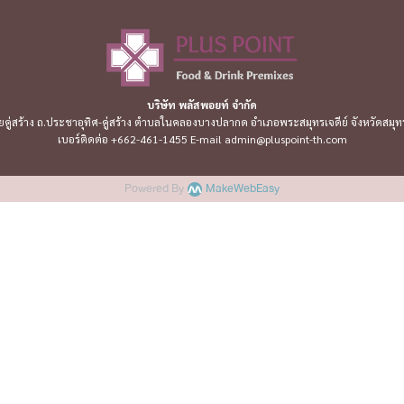
บริษัท พลัสพอยท์ จำกัด
อยคู่สร้าง ถ.ประชาอุทิศ-คู่สร้าง ตำบลในคลองบางปลากด อำเภอพระสมุทรเจดีย์ จังหวัดสม
เบอร์ติดต่อ +662-461-1455 E-mail admin@pluspoint-th.com
Powered By
MakeWebEasy